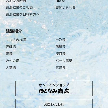
入浴のお約束
NEWS
銭湯継業のご相談
お問い合わせ
銭湯継業を目指す方へ
銭湯紹介
サウナの梅湯
一乃湯
容輝湯
鴨川湯
源湯
湊河湯
みやの湯
パール温泉
人蔘湯
扇温泉
オンラインショップ
お問い合わせ