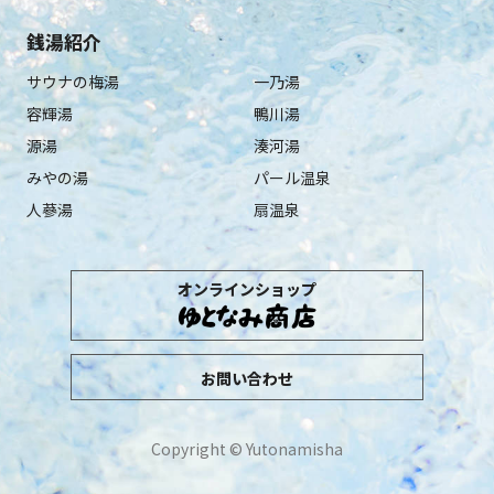
銭湯紹介
サウナの梅湯
一乃湯
容輝湯
鴨川湯
源湯
湊河湯
みやの湯
パール温泉
人蔘湯
扇温泉
オンラインショップ
お問い合わせ
Copyright © Yutonamisha